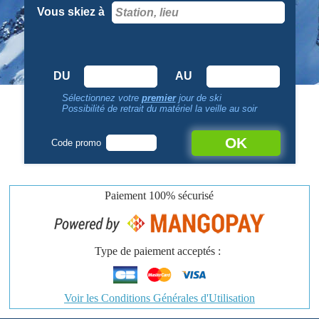
Vous skiez à
DU
AU
Sélectionnez votre
premier
jour de ski
Possibilité de retrait du matériel la veille au soir
OK
Code promo
Paiement
100% sécurisé
Type de paiement acceptés :
Voir les Conditions Générales d'Utilisation