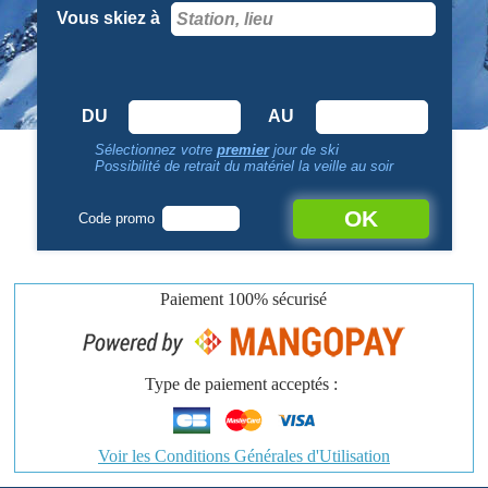
Vous skiez à
DU
AU
Sélectionnez votre
premier
jour de ski
Possibilité de retrait du matériel la veille au soir
OK
Code promo
Paiement
100% sécurisé
Type de paiement acceptés :
Voir les Conditions Générales d'Utilisation