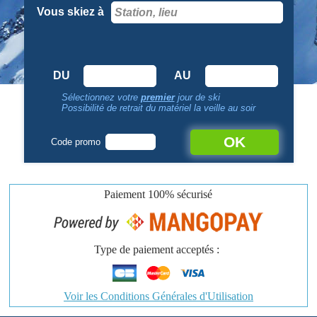
Vous skiez à
DU
AU
Sélectionnez votre
premier
jour de ski
Possibilité de retrait du matériel la veille au soir
OK
Code promo
Paiement
100% sécurisé
Type de paiement acceptés :
Voir les Conditions Générales d'Utilisation