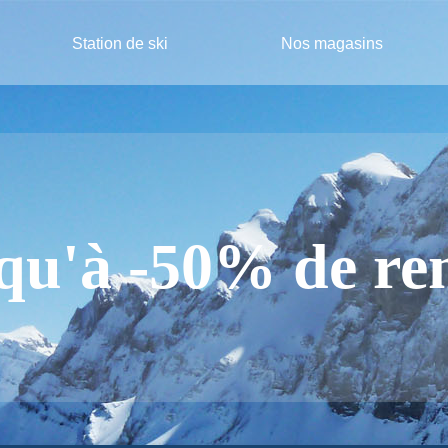
Station de ski
Nos magasins
qu'à -50% de re