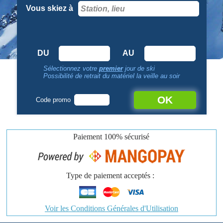
Vous skiez à
DU
AU
Sélectionnez votre
premier
jour de ski
Possibilité de retrait du matériel la veille au soir
OK
Code promo
Paiement
100% sécurisé
Type de paiement acceptés :
Voir les Conditions Générales d'Utilisation