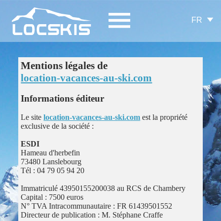
FR
Mentions légales de
location-vacances-au-ski.com
Informations éditeur
Le site
location-vacances-au-ski.com
est la propriété
exclusive de la société :
ESDI
Hameau d'herbefin
73480 Lanslebourg
Tél : 04 79 05 94 20
Immatriculé 43950155200038 au RCS de Chambery
Capital : 7500 euros
N° TVA Intracommunautaire : FR 61439501552
Directeur de publication : M. Stéphane Craffe