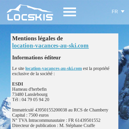
FR
Mentions légales de
location-vacances-au-ski.com
Informations éditeur
Le site
location-vacances-au-ski.com
est la propriété
exclusive de la société :
ESDI
Hameau d'herbefin
73480 Lanslebourg
Tél : 04 79 05 94 20
Immatriculé 43950155200038 au RCS de Chambery
Capital : 7500 euros
N° TVA Intracommunautaire : FR 61439501552
Directeur de publication : M. Stéphane Craffe