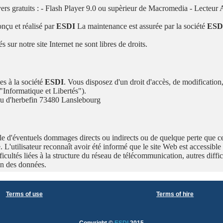
layers gratuits : - Flash Player 9.0 ou supèrieur de Macromedia - Lecte
onçu et réalisé par
ESDI
La maintenance est assurée par la société
ESD
sur notre site Internet ne sont libres de droits.
es à la société
ESDI
. Vous disposez d'un droit d'accès, de modification,
"Informatique et Libertés").
 d'herbefin 73480 Lanslebourg
e d'éventuels dommages directs ou indirects ou de quelque perte que ce so
e. L'utilisateur reconnaît avoir été informé que le site Web est accessible
fficultés liées à la structure du réseau de télécommunication, autres diff
on des données.
Terms of use
Terms of hire