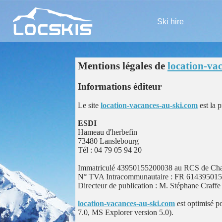
Ski hire
Mentions légales de
location-va
Informations éditeur
Le site
location-vacances-au-ski.com
est la p
ESDI
Hameau d'herbefin
73480 Lanslebourg
Tél : 04 79 05 94 20
Immatriculé 43950155200038 au RCS de Cham
N° TVA Intracommunautaire : FR 61439501
Directeur de publication : M. Stéphane Craffe
location-vacances-au-ski.com
est optimisé p
7.0, MS Explorer version 5.0).