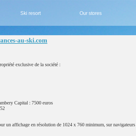
Ski resort
Our stores
cances-au-ski.com
ropriété exclusive de la société :
bery Capital : 7500 euros
552
our un affichage en résolution de 1024 x 760 minimum, sur navigateurs