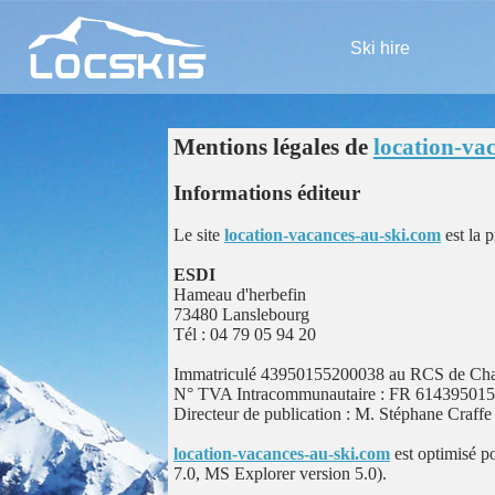
Ski hire
Mentions légales de
location-va
Informations éditeur
Le site
location-vacances-au-ski.com
est la p
ESDI
Hameau d'herbefin
73480 Lanslebourg
Tél : 04 79 05 94 20
Immatriculé 43950155200038 au RCS de Cham
N° TVA Intracommunautaire : FR 61439501
Directeur de publication : M. Stéphane Craffe
location-vacances-au-ski.com
est optimisé p
7.0, MS Explorer version 5.0).