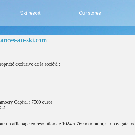
Ski resort
Our stores
cances-au-ski.com
ropriété exclusive de la société :
bery Capital : 7500 euros
552
our un affichage en résolution de 1024 x 760 minimum, sur navigateurs