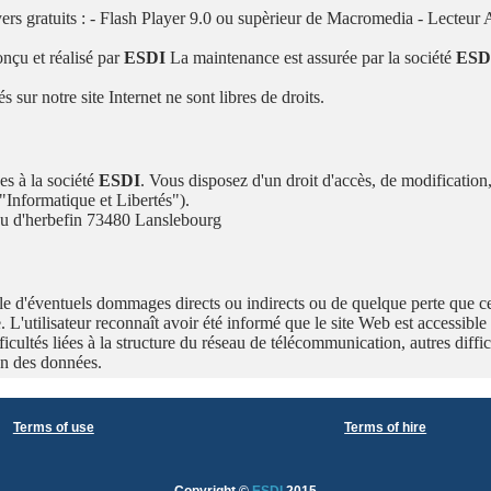
layers gratuits : - Flash Player 9.0 ou supèrieur de Macromedia - Lecte
onçu et réalisé par
ESDI
La maintenance est assurée par la société
ESD
sur notre site Internet ne sont libres de droits.
es à la société
ESDI
. Vous disposez d'un droit d'accès, de modification,
"Informatique et Libertés").
 d'herbefin 73480 Lanslebourg
e d'éventuels dommages directs ou indirects ou de quelque perte que ce so
e. L'utilisateur reconnaît avoir été informé que le site Web est accessible
fficultés liées à la structure du réseau de télécommunication, autres diff
on des données.
Terms of use
Terms of hire