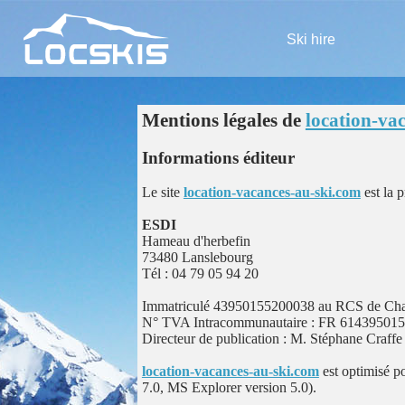
Ski hire
Mentions légales de
location-va
Informations éditeur
Le site
location-vacances-au-ski.com
est la p
ESDI
Hameau d'herbefin
73480 Lanslebourg
Tél : 04 79 05 94 20
Immatriculé 43950155200038 au RCS de Cham
N° TVA Intracommunautaire : FR 61439501
Directeur de publication : M. Stéphane Craffe
location-vacances-au-ski.com
est optimisé p
7.0, MS Explorer version 5.0).