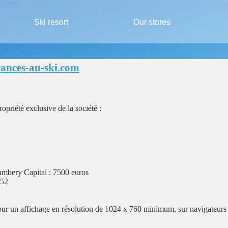
Ski resort
Our stores
cances-au-ski.com
ropriété exclusive de la société :
bery Capital : 7500 euros
552
our un affichage en résolution de 1024 x 760 minimum, sur navigateurs