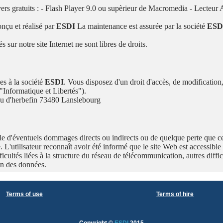
layers gratuits : - Flash Player 9.0 ou supèrieur de Macromedia - Lecte
onçu et réalisé par
ESDI
La maintenance est assurée par la société
ESD
sur notre site Internet ne sont libres de droits.
es à la société
ESDI
. Vous disposez d'un droit d'accès, de modification,
"Informatique et Libertés").
 d'herbefin 73480 Lanslebourg
e d'éventuels dommages directs ou indirects ou de quelque perte que ce so
e. L'utilisateur reconnaît avoir été informé que le site Web est accessible
fficultés liées à la structure du réseau de télécommunication, autres diff
on des données.
Terms of use
Terms of hire