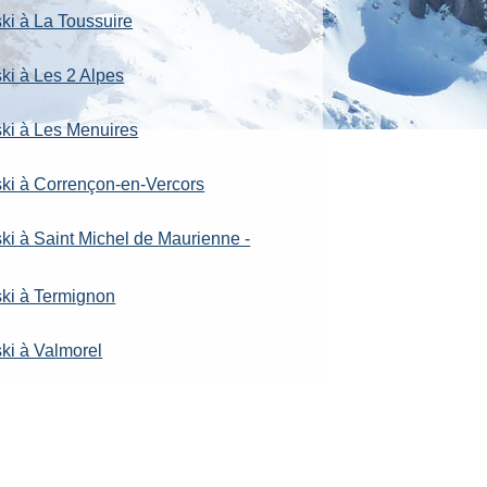
ski à La Toussuire
ki à Les 2 Alpes
ski à Les Menuires
ski à Corrençon-en-Vercors
ski à Saint Michel de Maurienne -
ski à Termignon
ski à Valmorel