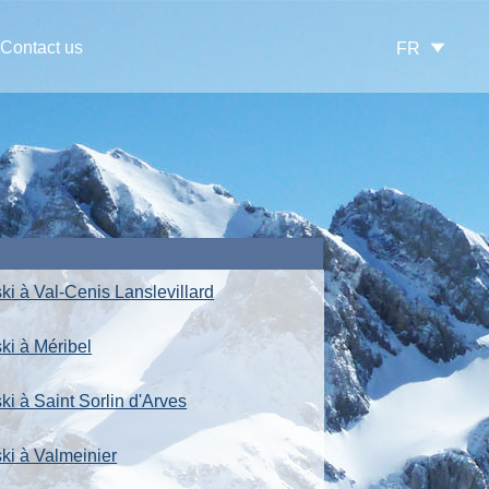
Contact us
FR
ki à Val-Cenis Lanslevillard
ki à Méribel
ki à Saint Sorlin d'Arves
ski à Valmeinier