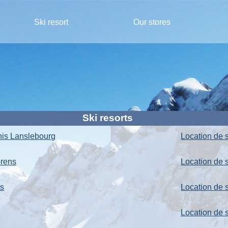
Ski resort
Our stores
Ski resorts
nis Lanslebourg
Location de s
orens
Location de s
us
Location de s
e
Location de 