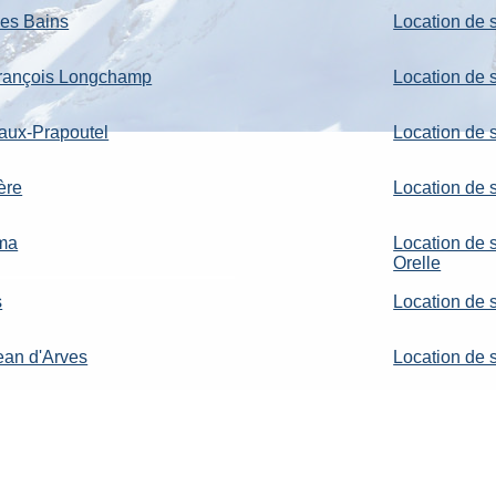
les Bains
Location de 
 François Longchamp
Location de s
Laux-Prapoutel
Location de 
ère
Location de 
rma
Location de 
Orelle
s
Location de 
Jean d'Arves
Location de 