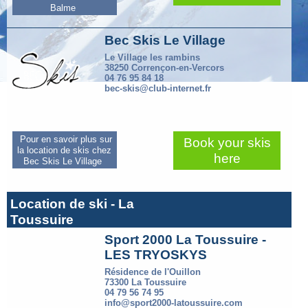
Balme
Bec Skis Le Village
Le Village les rambins
38250 Corrençon-en-Vercors
04 76 95 84 18
bec-skis@club-internet.fr
Pour en savoir plus sur
Book your skis
la location de skis chez
here
Bec Skis Le Village
Location de ski - La
Toussuire
Sport 2000 La Toussuire -
LES TRYOSKYS
Résidence de l'Ouillon
73300 La Toussuire
04 79 56 74 95
info@sport2000-latoussuire.com