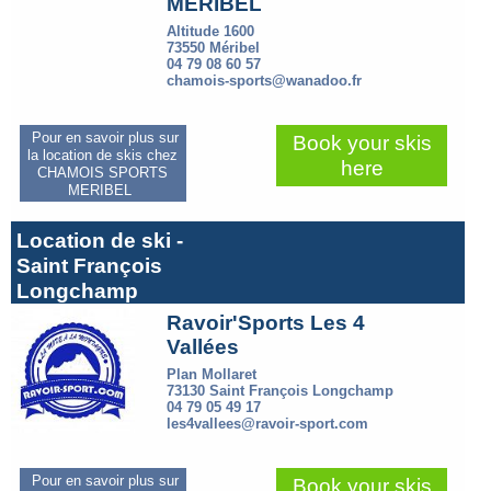
MERIBEL
Altitude 1600
73550 Méribel
04 79 08 60 57
chamois-sports@wanadoo.fr
Pour en savoir plus sur
Book your skis
la location de skis chez
here
CHAMOIS SPORTS
MERIBEL
Location de ski -
Saint François
Longchamp
Ravoir'Sports Les 4
Vallées
Plan Mollaret
73130 Saint François Longchamp
04 79 05 49 17
les4vallees@ravoir-sport.com
Pour en savoir plus sur
Book your skis