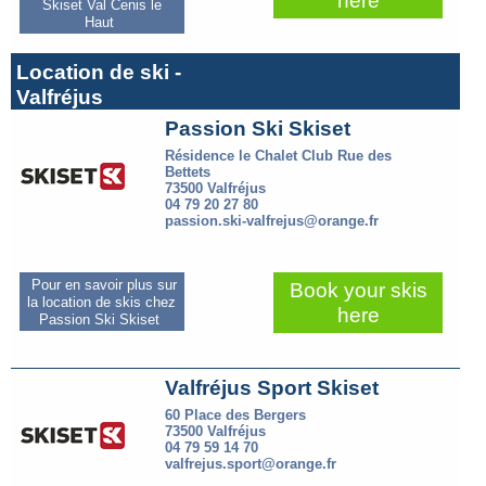
here
Skiset Val Cenis le
Haut
Location de ski -
Valfréjus
Passion Ski Skiset
Résidence le Chalet Club Rue des
Bettets
73500 Valfréjus
04 79 20 27 80
passion.ski-valfrejus@orange.fr
Pour en savoir plus sur
Book your skis
la location de skis chez
here
Passion Ski Skiset
Valfréjus Sport Skiset
60 Place des Bergers
73500 Valfréjus
04 79 59 14 70
valfrejus.sport@orange.fr