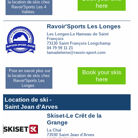
la location de skis chez
here
Ravoir'Sports Les 4
Vallées
Ravoir'Sports Les Longes
Les Longes-Le Hameau de Saint
François
73130 Saint François Longchamp
04 79 59 11 21
lamadeleine@ravoir-sport.com
Pour en savoir plus sur
Book your skis
la location de skis chez
here
Ravoir'Sports Les
Longes
Location de ski -
Saint Jean d'Arves
Skiset-Le Crêt de la
Grange
La Chal
73530 Saint Jean d'Arves