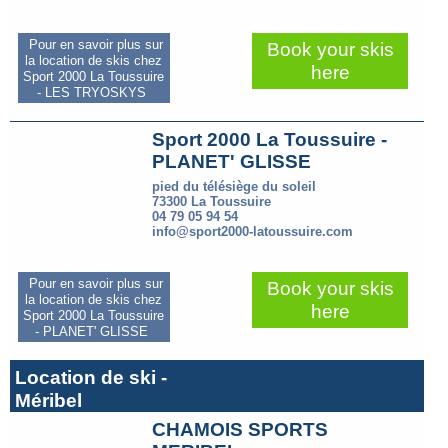
Pour en savoir plus sur
Book your skis
la location de skis chez
here
Sport 2000 La Toussuire
- LES TRYOSKYS
Sport 2000 La Toussuire -
PLANET' GLISSE
pied du télésiège du soleil
73300 La Toussuire
04 79 05 94 54
info@sport2000-latoussuire.com
Pour en savoir plus sur
Book your skis
la location de skis chez
here
Sport 2000 La Toussuire
- PLANET' GLISSE
Location de ski -
Méribel
CHAMOIS SPORTS