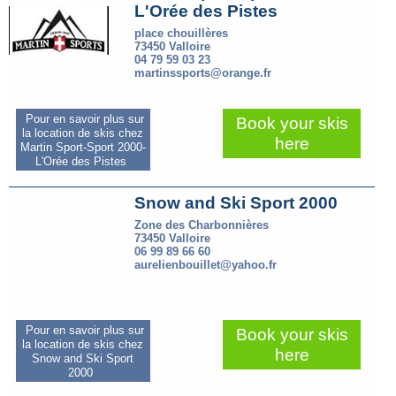
L'Orée des Pistes
place chouillères
73450 Valloire
04 79 59 03 23
martinssports@orange.fr
Pour en savoir plus sur
Book your skis
la location de skis chez
here
Martin Sport-Sport 2000-
L'Orée des Pistes
Snow and Ski Sport 2000
Zone des Charbonnières
73450 Valloire
06 99 89 66 60
aurelienbouillet@yahoo.fr
Pour en savoir plus sur
Book your skis
la location de skis chez
here
Snow and Ski Sport
2000