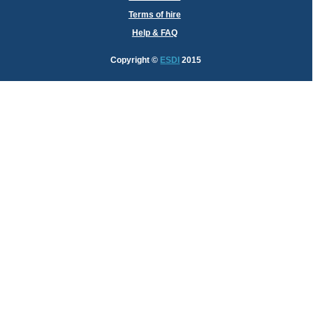
Terms of hire
Help & FAQ
Copyright
©
ESDI
2015