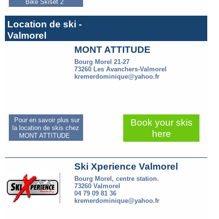
Bike Skiset 2
Location de ski -
Valmorel
MONT ATTITUDE
Bourg Morel 21-27
73260 Les Avanchers-Valmorel
kremerdominique@yahoo.fr
Pour en savoir plus sur
Book your skis
la location de skis chez
here
MONT ATTITUDE
Ski Xperience Valmorel
Bourg Morel, centre station.
73260 Valmorel
04 79 09 81 36
kremerdominique@yahoo.fr