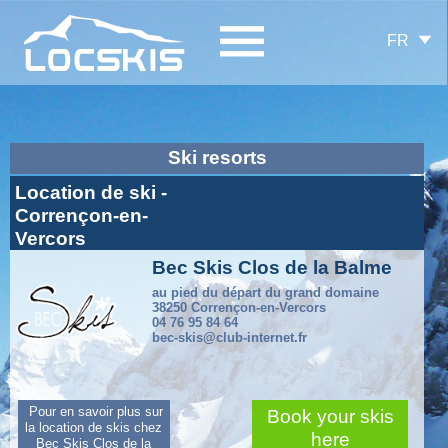
FR
Ski resorts
Location de ski -
Corrençon-en-
Vercors
Bec Skis Clos de la Balme
au pied du départ du grand domaine
38250 Corrençon-en-Vercors
04 76 95 84 64
bec-skis@club-internet.fr
Pour en savoir plus sur
Book your skis
la location de skis chez
here
Bec Skis Clos de la