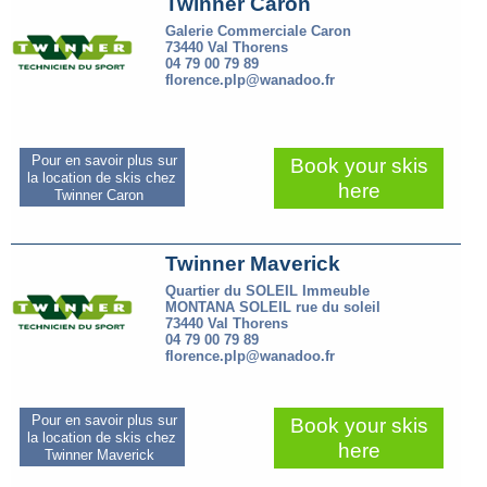
Twinner Caron
Galerie Commerciale Caron
73440 Val Thorens
04 79 00 79 89
florence.plp@wanadoo.fr
Pour en savoir plus sur
Book your skis
la location de skis chez
here
Twinner Caron
Twinner Maverick
Quartier du SOLEIL Immeuble
MONTANA SOLEIL rue du soleil
73440 Val Thorens
04 79 00 79 89
florence.plp@wanadoo.fr
Pour en savoir plus sur
Book your skis
la location de skis chez
here
Twinner Maverick