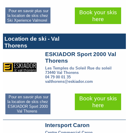
Pour en savoir plus sur
Book your skis
la location de skis chez
here
Ski Xperience Valmorel
Location de ski - Val
Thorens
ESKIADOR Sport 2000 Val
Thorens
Les Temples du Soleil Rue du soleil
73440 Val Thorens
04 79 00 01 35
valthorens@eskiador.com
Pour en savoir plus sur
Book your skis
la location de skis chez
here
ESKIADOR Sport 2000
Val Thorens
Intersport Caron
Centre Commercial Caron