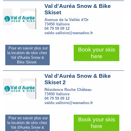
Val d'Auréa Snow & Bike
Skiset
Avenue de la Vallée d'Or
73450 Valloire
04 79 59 09 12
valdo.valloire@wanadoo.fr
Pour en savoir plus sur
Book your skis
la location de skis chez
here
Val d'Auréa Snow &
Bike Skiset
Val d'Auréa Snow & Bike
Skiset 2
Résidence Roche Château
73450 Valloire
04 79 59 09 12
valdo.valloire@wanadoo.fr
Pour en savoir plus sur
Book your skis
la location de skis chez
here
Val d'Auréa Snow &