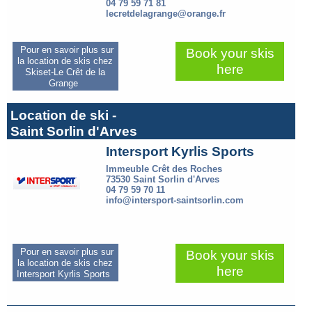
04 79 59 71 81
lecretdelagrange@orange.fr
Pour en savoir plus sur
Book your skis
la location de skis chez
here
Skiset-Le Crêt de la
Grange
Location de ski -
Saint Sorlin d'Arves
Intersport Kyrlis Sports
Immeuble Crêt des Roches
73530 Saint Sorlin d'Arves
04 79 59 70 11
info@intersport-saintsorlin.com
Pour en savoir plus sur
Book your skis
la location de skis chez
here
Intersport Kyrlis Sports