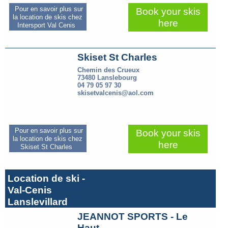
Pour en savoir plus sur
Book your skis
la location de skis chez
here
Intersport Val Cenis
Skiset St Charles
Chemin des Crueux
73480 Lanslebourg
04 79 05 97 30
skisetvalcenis@aol.com
Pour en savoir plus sur
Book your skis
la location de skis chez
here
Skiset St Charles
Location de ski -
Val-Cenis
Lanslevillard
JEANNOT SPORTS - Le
Haut