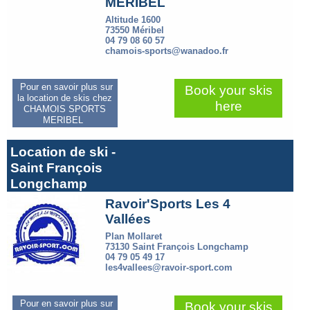
MERIBEL
Altitude 1600
73550 Méribel
04 79 08 60 57
chamois-sports@wanadoo.fr
Pour en savoir plus sur
Book your skis
la location de skis chez
here
CHAMOIS SPORTS
MERIBEL
Location de ski -
Saint François
Longchamp
Ravoir'Sports Les 4
Vallées
Plan Mollaret
73130 Saint François Longchamp
04 79 05 49 17
les4vallees@ravoir-sport.com
Pour en savoir plus sur
Book your skis