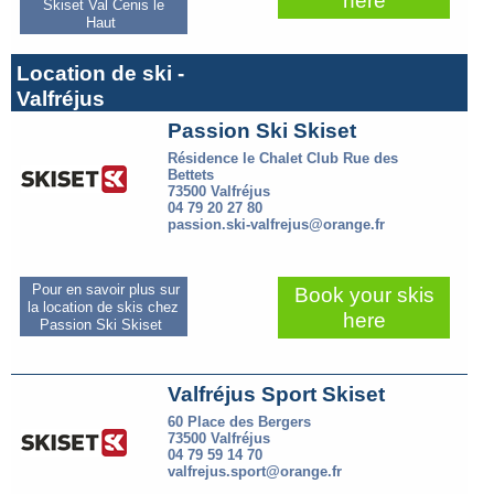
here
Skiset Val Cenis le
Haut
Location de ski -
Valfréjus
Passion Ski Skiset
Résidence le Chalet Club Rue des
Bettets
73500 Valfréjus
04 79 20 27 80
passion.ski-valfrejus@orange.fr
Pour en savoir plus sur
Book your skis
la location de skis chez
here
Passion Ski Skiset
Valfréjus Sport Skiset
60 Place des Bergers
73500 Valfréjus
04 79 59 14 70
valfrejus.sport@orange.fr