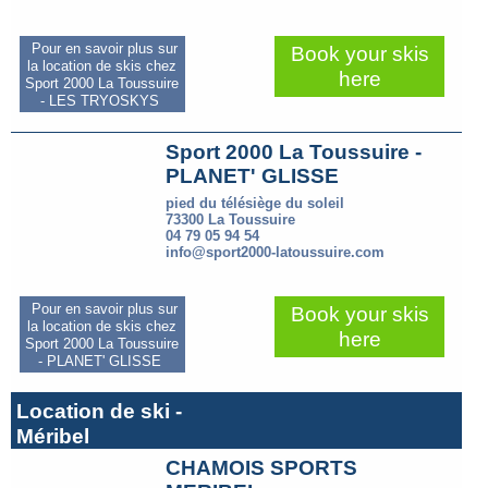
Pour en savoir plus sur
Book your skis
la location de skis chez
here
Sport 2000 La Toussuire
- LES TRYOSKYS
Sport 2000 La Toussuire -
PLANET' GLISSE
pied du télésiège du soleil
73300 La Toussuire
04 79 05 94 54
info@sport2000-latoussuire.com
Pour en savoir plus sur
Book your skis
la location de skis chez
here
Sport 2000 La Toussuire
- PLANET' GLISSE
Location de ski -
Méribel
CHAMOIS SPORTS