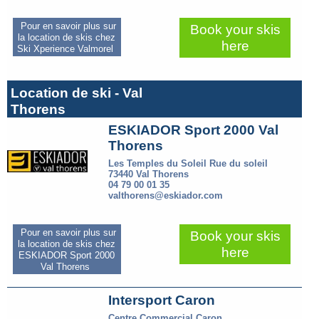
Pour en savoir plus sur
Book your skis
la location de skis chez
here
Ski Xperience Valmorel
Location de ski - Val
Thorens
ESKIADOR Sport 2000 Val
Thorens
Les Temples du Soleil Rue du soleil
73440 Val Thorens
04 79 00 01 35
valthorens@eskiador.com
Pour en savoir plus sur
Book your skis
la location de skis chez
here
ESKIADOR Sport 2000
Val Thorens
Intersport Caron
Centre Commercial Caron