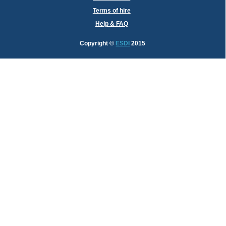
Terms of hire
Help & FAQ
Copyright
©
ESDI
2015