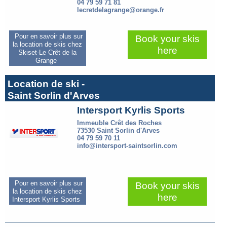
04 79 59 71 81
lecretdelagrange@orange.fr
Pour en savoir plus sur
Book your skis
la location de skis chez
here
Skiset-Le Crêt de la
Grange
Location de ski -
Saint Sorlin d'Arves
Intersport Kyrlis Sports
Immeuble Crêt des Roches
73530 Saint Sorlin d'Arves
04 79 59 70 11
info@intersport-saintsorlin.com
Pour en savoir plus sur
Book your skis
la location de skis chez
here
Intersport Kyrlis Sports