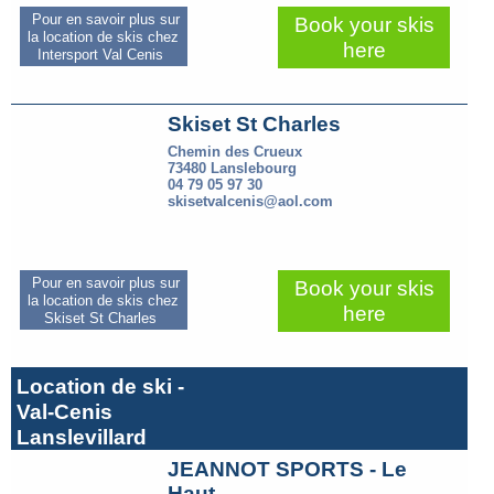
Pour en savoir plus sur
Book your skis
la location de skis chez
here
Intersport Val Cenis
Skiset St Charles
Chemin des Crueux
73480 Lanslebourg
04 79 05 97 30
skisetvalcenis@aol.com
Pour en savoir plus sur
Book your skis
la location de skis chez
here
Skiset St Charles
Location de ski -
Val-Cenis
Lanslevillard
JEANNOT SPORTS - Le
Haut