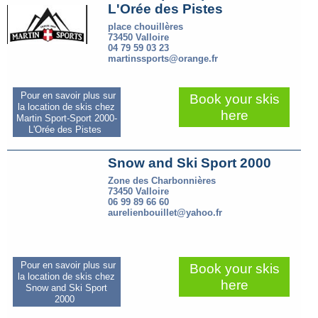
L'Orée des Pistes
place chouillères
73450 Valloire
04 79 59 03 23
martinssports@orange.fr
Pour en savoir plus sur
Book your skis
la location de skis chez
here
Martin Sport-Sport 2000-
L'Orée des Pistes
Snow and Ski Sport 2000
Zone des Charbonnières
73450 Valloire
06 99 89 66 60
aurelienbouillet@yahoo.fr
Pour en savoir plus sur
Book your skis
la location de skis chez
here
Snow and Ski Sport
2000