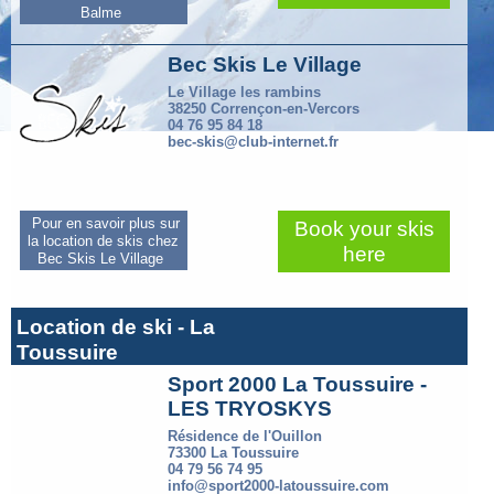
Balme
Bec Skis Le Village
Le Village les rambins
38250 Corrençon-en-Vercors
04 76 95 84 18
bec-skis@club-internet.fr
Pour en savoir plus sur
Book your skis
la location de skis chez
here
Bec Skis Le Village
Location de ski - La
Toussuire
Sport 2000 La Toussuire -
LES TRYOSKYS
Résidence de l'Ouillon
73300 La Toussuire
04 79 56 74 95
info@sport2000-latoussuire.com