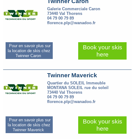
Twinner Caron
Galerie Commerciale Caron
73440 Val Thorens
04 79 00 79 89
florence.plp@wanadoo.fr
Pour en savoir plus sur
Book your skis
la location de skis chez
here
Twinner Caron
Twinner Maverick
Quartier du SOLEIL Immeuble
MONTANA SOLEIL rue du soleil
73440 Val Thorens
04 79 00 79 89
florence.plp@wanadoo.fr
Pour en savoir plus sur
Book your skis
la location de skis chez
here
Twinner Maverick