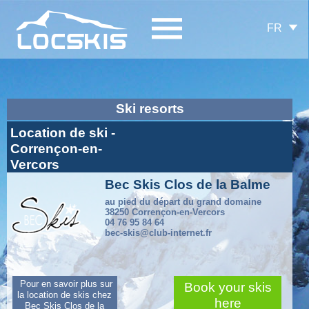
FR
Ski resorts
Location de ski -
Corrençon-en-
Vercors
Bec Skis Clos de la Balme
au pied du départ du grand domaine
38250 Corrençon-en-Vercors
04 76 95 84 64
bec-skis@club-internet.fr
Pour en savoir plus sur
Book your skis
la location de skis chez
here
Bec Skis Clos de la