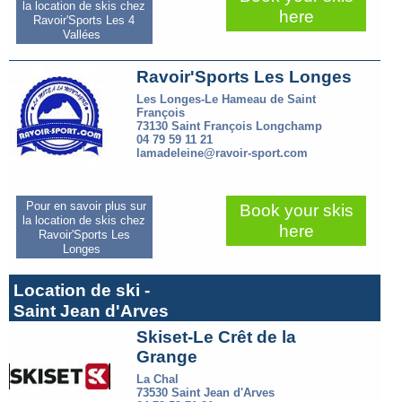
la location de skis chez
here
Ravoir'Sports Les 4
Vallées
Ravoir'Sports Les Longes
Les Longes-Le Hameau de Saint
François
73130 Saint François Longchamp
04 79 59 11 21
lamadeleine@ravoir-sport.com
Pour en savoir plus sur
Book your skis
la location de skis chez
here
Ravoir'Sports Les
Longes
Location de ski -
Saint Jean d'Arves
Skiset-Le Crêt de la
Grange
La Chal
73530 Saint Jean d'Arves