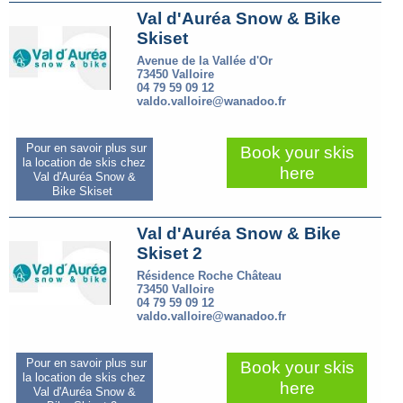
Val d'Auréa Snow & Bike
Skiset
Avenue de la Vallée d'Or
73450 Valloire
04 79 59 09 12
valdo.valloire@wanadoo.fr
Pour en savoir plus sur
Book your skis
la location de skis chez
here
Val d'Auréa Snow &
Bike Skiset
Val d'Auréa Snow & Bike
Skiset 2
Résidence Roche Château
73450 Valloire
04 79 59 09 12
valdo.valloire@wanadoo.fr
Pour en savoir plus sur
Book your skis
la location de skis chez
here
Val d'Auréa Snow &