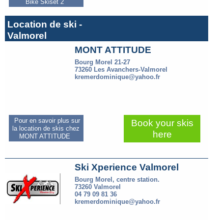
Bike Skiset 2
Location de ski -
Valmorel
MONT ATTITUDE
Bourg Morel 21-27
73260 Les Avanchers-Valmorel
kremerdominique@yahoo.fr
Pour en savoir plus sur
Book your skis
la location de skis chez
here
MONT ATTITUDE
Ski Xperience Valmorel
Bourg Morel, centre station.
73260 Valmorel
04 79 09 81 36
kremerdominique@yahoo.fr