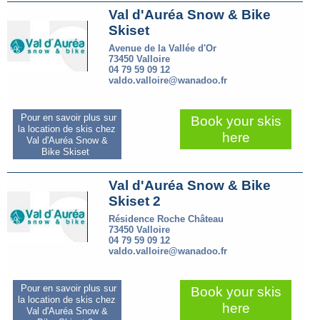
Val d'Auréa Snow & Bike
Skiset
Avenue de la Vallée d'Or
73450 Valloire
04 79 59 09 12
valdo.valloire@wanadoo.fr
Pour en savoir plus sur
Book your skis
la location de skis chez
here
Val d'Auréa Snow &
Bike Skiset
Val d'Auréa Snow & Bike
Skiset 2
Résidence Roche Château
73450 Valloire
04 79 59 09 12
valdo.valloire@wanadoo.fr
Pour en savoir plus sur
Book your skis
la location de skis chez
here
Val d'Auréa Snow &