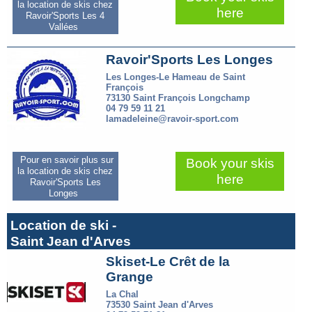
la location de skis chez
here
Ravoir'Sports Les 4
Vallées
Ravoir'Sports Les Longes
Les Longes-Le Hameau de Saint
François
73130 Saint François Longchamp
04 79 59 11 21
lamadeleine@ravoir-sport.com
Pour en savoir plus sur
Book your skis
la location de skis chez
here
Ravoir'Sports Les
Longes
Location de ski -
Saint Jean d'Arves
Skiset-Le Crêt de la
Grange
La Chal
73530 Saint Jean d'Arves