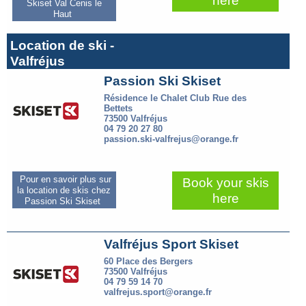
here
Skiset Val Cenis le
Haut
Location de ski -
Valfréjus
Passion Ski Skiset
Résidence le Chalet Club Rue des
Bettets
73500 Valfréjus
04 79 20 27 80
passion.ski-valfrejus@orange.fr
Pour en savoir plus sur
Book your skis
la location de skis chez
here
Passion Ski Skiset
Valfréjus Sport Skiset
60 Place des Bergers
73500 Valfréjus
04 79 59 14 70
valfrejus.sport@orange.fr