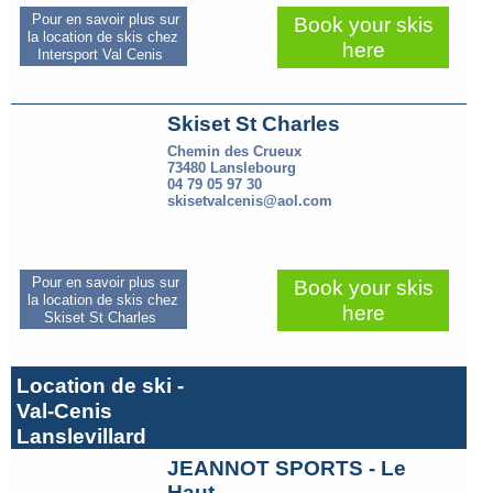
Pour en savoir plus sur
Book your skis
la location de skis chez
here
Intersport Val Cenis
Skiset St Charles
Chemin des Crueux
73480 Lanslebourg
04 79 05 97 30
skisetvalcenis@aol.com
Pour en savoir plus sur
Book your skis
la location de skis chez
here
Skiset St Charles
Location de ski -
Val-Cenis
Lanslevillard
JEANNOT SPORTS - Le
Haut