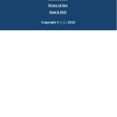
Terms of hire
Help & FAQ
Copyright
©
ESDI
2015