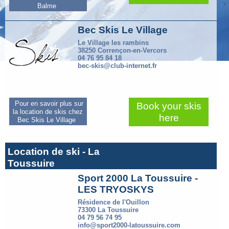
Balme
Bec Skis Le Village
Le Village les rambins
38250 Corrençon-en-Vercors
04 76 95 84 18
bec-skis@club-internet.fr
Pour en savoir plus sur
Book your skis
la location de skis chez
here
Bec Skis Le Village
Location de ski - La
Toussuire
Sport 2000 La Toussuire -
LES TRYOSKYS
Résidence de l'Ouillon
73300 La Toussuire
04 79 56 74 95
info@sport2000-latoussuire.com