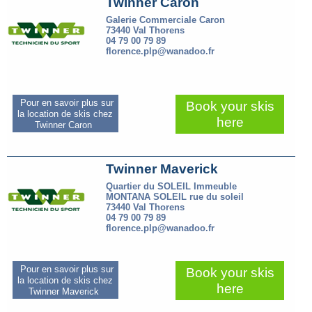
Twinner Caron
Galerie Commerciale Caron
73440 Val Thorens
04 79 00 79 89
florence.plp@wanadoo.fr
Pour en savoir plus sur
Book your skis
la location de skis chez
here
Twinner Caron
Twinner Maverick
Quartier du SOLEIL Immeuble
MONTANA SOLEIL rue du soleil
73440 Val Thorens
04 79 00 79 89
florence.plp@wanadoo.fr
Pour en savoir plus sur
Book your skis
la location de skis chez
here
Twinner Maverick