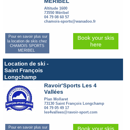
MERIBEL
Altitude 1600
73550 Méribel
04 79 08 60 57
chamois-sports@wanadoo.fr
Pour en savoir plus sur
Book your skis
la location de skis chez
here
CHAMOIS SPORTS
MERIBEL
Location de ski -
Saint François
Longchamp
Ravoir'Sports Les 4
Vallées
Plan Mollaret
73130 Saint François Longchamp
04 79 05 49 17
les4vallees@ravoir-sport.com
Pour en savoir plus sur
Book your skis