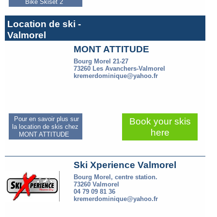
Bike Skiset 2
Location de ski -
Valmorel
MONT ATTITUDE
Bourg Morel 21-27
73260 Les Avanchers-Valmorel
kremerdominique@yahoo.fr
Pour en savoir plus sur
Book your skis
la location de skis chez
here
MONT ATTITUDE
Ski Xperience Valmorel
Bourg Morel, centre station.
73260 Valmorel
04 79 09 81 36
kremerdominique@yahoo.fr