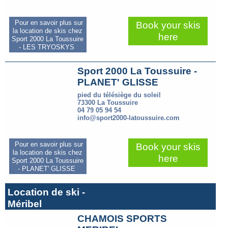
Pour en savoir plus sur
Book your skis
la location de skis chez
here
Sport 2000 La Toussuire
- LES TRYOSKYS
Sport 2000 La Toussuire -
PLANET' GLISSE
pied du télésiège du soleil
73300 La Toussuire
04 79 05 94 54
info@sport2000-latoussuire.com
Pour en savoir plus sur
Book your skis
la location de skis chez
here
Sport 2000 La Toussuire
- PLANET' GLISSE
Location de ski -
Méribel
CHAMOIS SPORTS