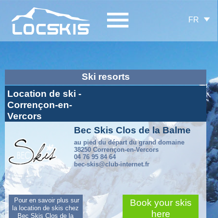
FR
Ski resorts
Location de ski -
Corrençon-en-
Vercors
Bec Skis Clos de la Balme
au pied du départ du grand domaine
38250 Corrençon-en-Vercors
04 76 95 84 64
bec-skis@club-internet.fr
Pour en savoir plus sur
Book your skis
la location de skis chez
here
Bec Skis Clos de la