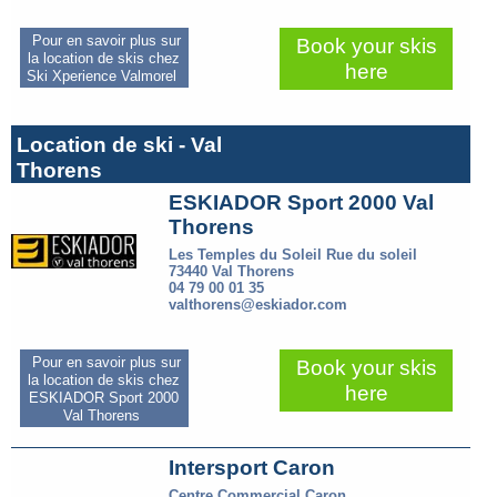
Pour en savoir plus sur
Book your skis
la location de skis chez
here
Ski Xperience Valmorel
Location de ski - Val
Thorens
ESKIADOR Sport 2000 Val
Thorens
Les Temples du Soleil Rue du soleil
73440 Val Thorens
04 79 00 01 35
valthorens@eskiador.com
Pour en savoir plus sur
Book your skis
la location de skis chez
here
ESKIADOR Sport 2000
Val Thorens
Intersport Caron
Centre Commercial Caron