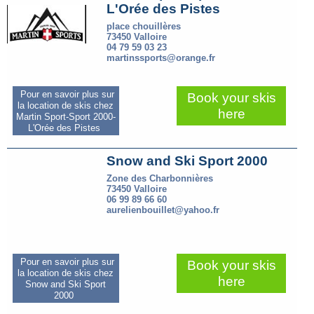
L'Orée des Pistes
place chouillères
73450 Valloire
04 79 59 03 23
martinssports@orange.fr
Pour en savoir plus sur
Book your skis
la location de skis chez
here
Martin Sport-Sport 2000-
L'Orée des Pistes
Snow and Ski Sport 2000
Zone des Charbonnières
73450 Valloire
06 99 89 66 60
aurelienbouillet@yahoo.fr
Pour en savoir plus sur
Book your skis
la location de skis chez
here
Snow and Ski Sport
2000