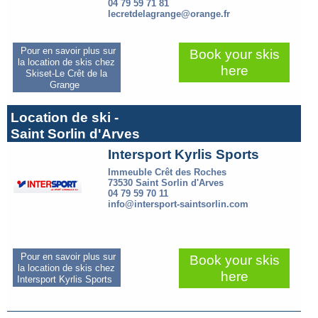
04 79 59 71 81
lecretdelagrange@orange.fr
Pour en savoir plus sur
Book your skis
la location de skis chez
here
Skiset-Le Crêt de la
Grange
Location de ski -
Saint Sorlin d'Arves
Intersport Kyrlis Sports
Immeuble Crêt des Roches
73530 Saint Sorlin d'Arves
04 79 59 70 11
info@intersport-saintsorlin.com
Pour en savoir plus sur
Book your skis
la location de skis chez
here
Intersport Kyrlis Sports