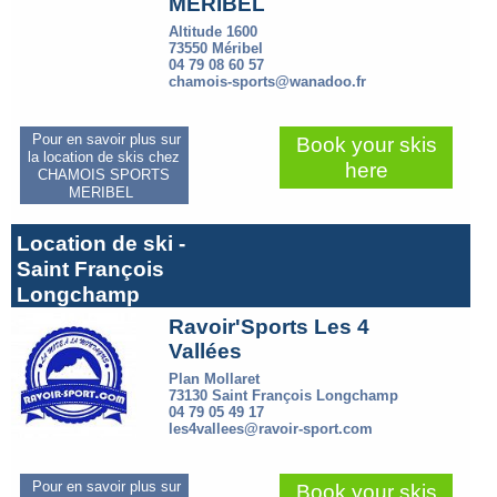
MERIBEL
Altitude 1600
73550 Méribel
04 79 08 60 57
chamois-sports@wanadoo.fr
Pour en savoir plus sur
Book your skis
la location de skis chez
here
CHAMOIS SPORTS
MERIBEL
Location de ski -
Saint François
Longchamp
Ravoir'Sports Les 4
Vallées
Plan Mollaret
73130 Saint François Longchamp
04 79 05 49 17
les4vallees@ravoir-sport.com
Pour en savoir plus sur
Book your skis