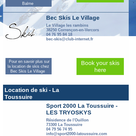
Balme
Bec Skis Le Village
Le Village les rambins
38250 Corrençon-en-Vercors
04 76 95 84 18
bec-skis@club-internet.fr
Pour en savoir plus sur
Book your skis
la location de skis chez
here
Bec Skis Le Village
Location de ski - La
Toussuire
Sport 2000 La Toussuire -
LES TRYOSKYS
Résidence de l'Ouillon
73300 La Toussuire
04 79 56 74 95
info@sport2000-latoussuire.com