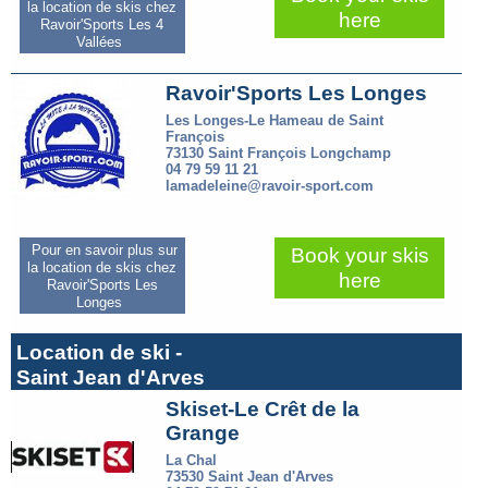
la location de skis chez
here
Ravoir'Sports Les 4
Vallées
Ravoir'Sports Les Longes
Les Longes-Le Hameau de Saint
François
73130 Saint François Longchamp
04 79 59 11 21
lamadeleine@ravoir-sport.com
Pour en savoir plus sur
Book your skis
la location de skis chez
here
Ravoir'Sports Les
Longes
Location de ski -
Saint Jean d'Arves
Skiset-Le Crêt de la
Grange
La Chal
73530 Saint Jean d'Arves