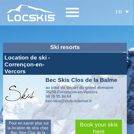
FR
Ski resorts
Location de ski -
Corrençon-en-
Vercors
Bec Skis Clos de la Balme
au pied du départ du grand domaine
38250 Corrençon-en-Vercors
04 76 95 84 64
bec-skis@club-internet.fr
Pour en savoir plus sur
Book your skis
la location de skis chez
here
Bec Skis Clos de la