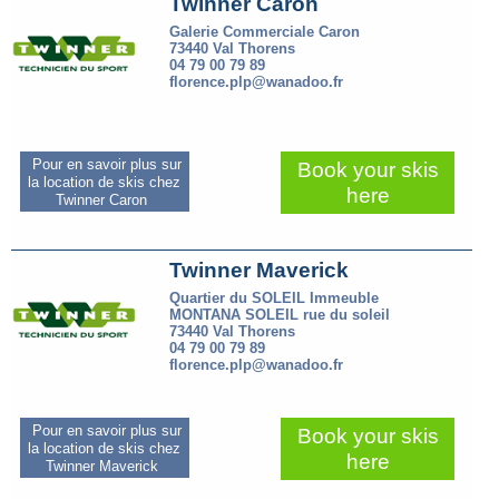
Twinner Caron
Galerie Commerciale Caron
73440 Val Thorens
04 79 00 79 89
florence.plp@wanadoo.fr
Pour en savoir plus sur
Book your skis
la location de skis chez
here
Twinner Caron
Twinner Maverick
Quartier du SOLEIL Immeuble
MONTANA SOLEIL rue du soleil
73440 Val Thorens
04 79 00 79 89
florence.plp@wanadoo.fr
Pour en savoir plus sur
Book your skis
la location de skis chez
here
Twinner Maverick