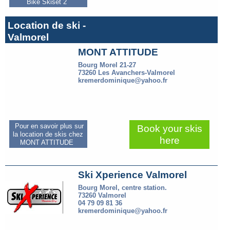
Bike Skiset 2
Location de ski -
Valmorel
MONT ATTITUDE
Bourg Morel 21-27
73260 Les Avanchers-Valmorel
kremerdominique@yahoo.fr
Pour en savoir plus sur
Book your skis
la location de skis chez
here
MONT ATTITUDE
Ski Xperience Valmorel
Bourg Morel, centre station.
73260 Valmorel
04 79 09 81 36
kremerdominique@yahoo.fr