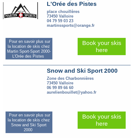
L'Orée des Pistes
place chouillères
73450 Valloire
04 79 59 03 23
martinssports@orange.fr
Pour en savoir plus sur
Book your skis
la location de skis chez
here
Martin Sport-Sport 2000-
L'Orée des Pistes
Snow and Ski Sport 2000
Zone des Charbonnières
73450 Valloire
06 99 89 66 60
aurelienbouillet@yahoo.fr
Pour en savoir plus sur
Book your skis
la location de skis chez
here
Snow and Ski Sport
2000