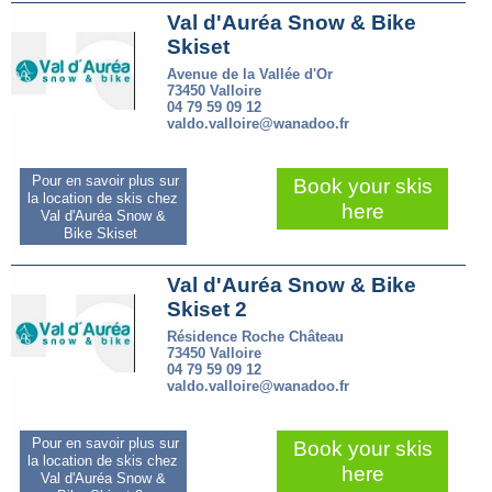
Val d'Auréa Snow & Bike
Skiset
Avenue de la Vallée d'Or
73450 Valloire
04 79 59 09 12
valdo.valloire@wanadoo.fr
Pour en savoir plus sur
Book your skis
la location de skis chez
here
Val d'Auréa Snow &
Bike Skiset
Val d'Auréa Snow & Bike
Skiset 2
Résidence Roche Château
73450 Valloire
04 79 59 09 12
valdo.valloire@wanadoo.fr
Pour en savoir plus sur
Book your skis
la location de skis chez
here
Val d'Auréa Snow &