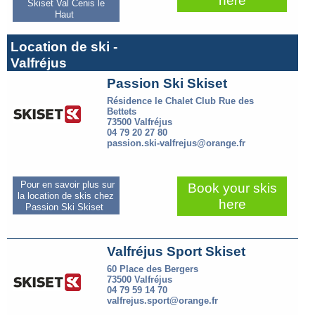
here
Skiset Val Cenis le
Haut
Location de ski -
Valfréjus
Passion Ski Skiset
Résidence le Chalet Club Rue des
Bettets
73500 Valfréjus
04 79 20 27 80
passion.ski-valfrejus@orange.fr
Pour en savoir plus sur
Book your skis
la location de skis chez
here
Passion Ski Skiset
Valfréjus Sport Skiset
60 Place des Bergers
73500 Valfréjus
04 79 59 14 70
valfrejus.sport@orange.fr