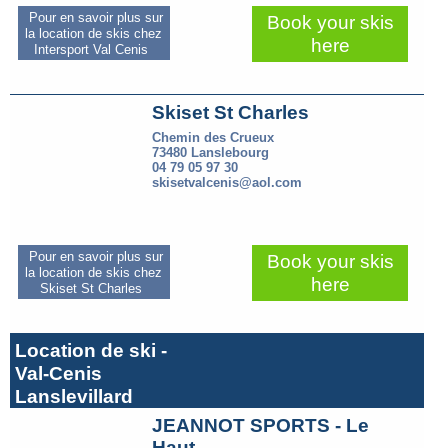
Pour en savoir plus sur
Book your skis
la location de skis chez
here
Intersport Val Cenis
Skiset St Charles
Chemin des Crueux
73480 Lanslebourg
04 79 05 97 30
skisetvalcenis@aol.com
Pour en savoir plus sur
Book your skis
la location de skis chez
here
Skiset St Charles
Location de ski -
Val-Cenis
Lanslevillard
JEANNOT SPORTS - Le
Haut