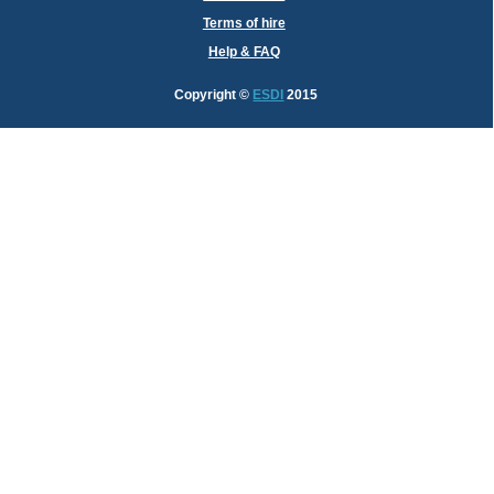
Terms of hire
Help & FAQ
Copyright
©
ESDI
2015