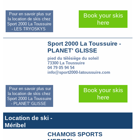
Pour en savoir plus sur
Book your skis
la location de skis chez
here
Sport 2000 La Toussuire
- LES TRYOSKYS
Sport 2000 La Toussuire -
PLANET' GLISSE
pied du télésiège du soleil
73300 La Toussuire
04 79 05 94 54
info@sport2000-latoussuire.com
Pour en savoir plus sur
Book your skis
la location de skis chez
here
Sport 2000 La Toussuire
- PLANET' GLISSE
Location de ski -
Méribel
CHAMOIS SPORTS