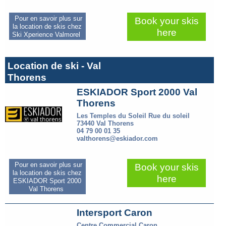
Pour en savoir plus sur
Book your skis
la location de skis chez
here
Ski Xperience Valmorel
Location de ski - Val
Thorens
ESKIADOR Sport 2000 Val
Thorens
Les Temples du Soleil Rue du soleil
73440 Val Thorens
04 79 00 01 35
valthorens@eskiador.com
Pour en savoir plus sur
Book your skis
la location de skis chez
here
ESKIADOR Sport 2000
Val Thorens
Intersport Caron
Centre Commercial Caron