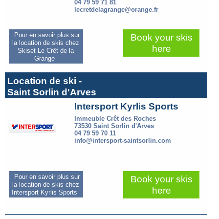
04 79 59 71 81
lecretdelagrange@orange.fr
Pour en savoir plus sur
Book your skis
la location de skis chez
here
Skiset-Le Crêt de la
Grange
Location de ski -
Saint Sorlin d'Arves
Intersport Kyrlis Sports
Immeuble Crêt des Roches
73530 Saint Sorlin d'Arves
04 79 59 70 11
info@intersport-saintsorlin.com
Pour en savoir plus sur
Book your skis
la location de skis chez
here
Intersport Kyrlis Sports