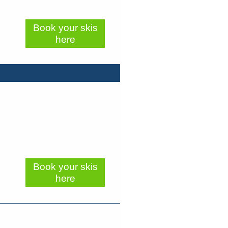
Book your skis
here
Book your skis
here