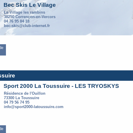
Bec Skis Le Village
Le Village les rambins
38250 Corrençon-en-Vercors
04 76 95 84 18
bec-skis@club-internet.fr
 de
ssuire
Sport 2000 La Toussuire - LES TRYOSKYS
Résidence de l'Ouillon
73300 La Toussuire
04 79 56 74 95
info@sport2000-latoussuire.com
 de