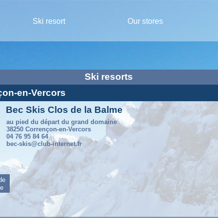
Ski resort
Our stores
Ski resorts
nçon-en-Vercors
Bec Skis Clos de la Balme
au pied du départ du grand domaine
38250 Corrençon-en-Vercors
04 76 95 84 64
bec-skis@club-internet.fr
 de
me