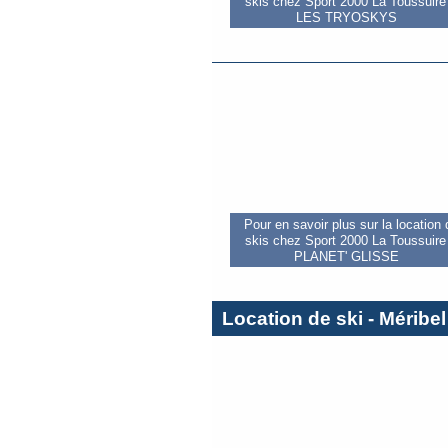
skis chez Sport 2000 La Toussuire 
LES TRYOSKYS
Pour en savoir plus sur la location
skis chez Sport 2000 La Toussuire 
PLANET' GLISSE
Location de ski - Méribel