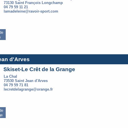
73130 Saint François Longchamp
04 79 59 11 21
lamadeleine@ravoir-sport.com
 de
s
Jean d'Arves
Skiset-Le Crêt de la Grange
La Chal
73530 Saint Jean d'Arves
04 79 59 71 81
lecretdelagrange@orange.fr
 de
ge