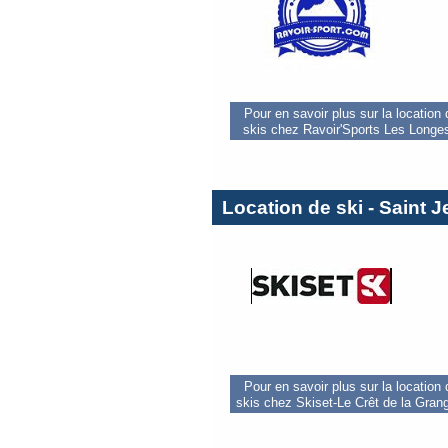
Pour en savoir plus sur la location
skis chez Ravoir'Sports Les Longe
Location de ski - Saint 
Pour en savoir plus sur la location
skis chez Skiset-Le Crêt de la Gran