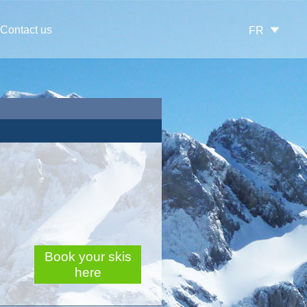
Contact us
FR
Book your skis
here