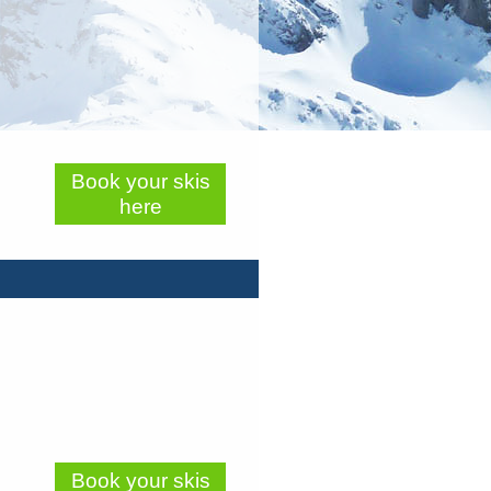
Book your skis
here
Book your skis