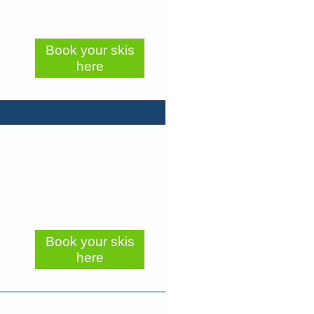
Book your skis
here
Book your skis
here