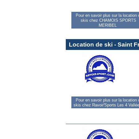
Pour en savoir plus sur la location
skis chez CHAMOIS SPORTS
MERIBEL
Location de ski - Saint
Pour en savoir plus sur la location
skis chez Ravoir'Sports Les 4 Vallé