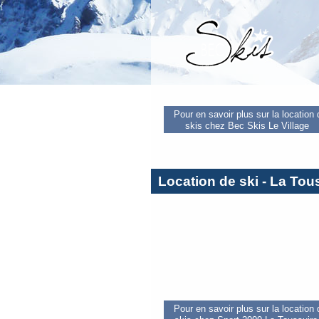
Pour en savoir plus sur la location
skis chez Bec Skis Le Village
Location de ski - La Tou
Pour en savoir plus sur la location