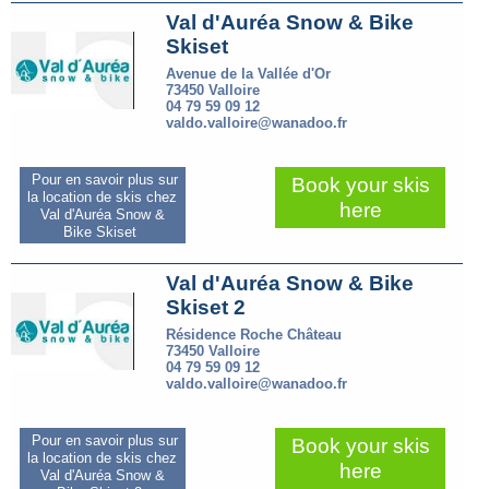
Val d'Auréa Snow & Bike
Skiset
Avenue de la Vallée d'Or
73450 Valloire
04 79 59 09 12
valdo.valloire@wanadoo.fr
Pour en savoir plus sur
Book your skis
la location de skis chez
here
Val d'Auréa Snow &
Bike Skiset
Val d'Auréa Snow & Bike
Skiset 2
Résidence Roche Château
73450 Valloire
04 79 59 09 12
valdo.valloire@wanadoo.fr
Pour en savoir plus sur
Book your skis
la location de skis chez
here
Val d'Auréa Snow &