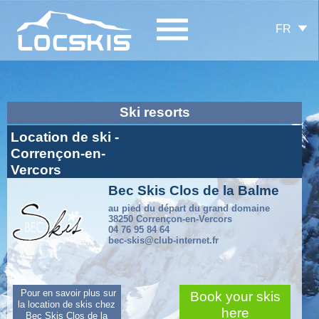
FR
Ski resorts
Location de ski -
Corrençon-en-
Vercors
Bec Skis Clos de la Balme
au pied du départ du grand domaine
38250 Corrençon-en-Vercors
04 76 95 84 64
bec-skis@club-internet.fr
Pour en savoir plus sur
Book your skis
la location de skis chez
here
Bec Skis Clos de la