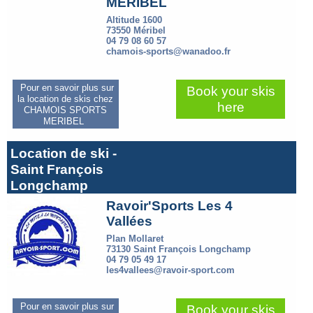
MERIBEL
Altitude 1600
73550 Méribel
04 79 08 60 57
chamois-sports@wanadoo.fr
Pour en savoir plus sur
Book your skis
la location de skis chez
here
CHAMOIS SPORTS
MERIBEL
Location de ski -
Saint François
Longchamp
Ravoir'Sports Les 4
Vallées
Plan Mollaret
73130 Saint François Longchamp
04 79 05 49 17
les4vallees@ravoir-sport.com
Pour en savoir plus sur
Book your skis