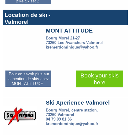
Bike Skiset 2
Location de ski -
Valmorel
MONT ATTITUDE
Bourg Morel 21-27
73260 Les Avanchers-Valmorel
kremerdominique@yahoo.fr
Pour en savoir plus sur
Book your skis
la location de skis chez
here
MONT ATTITUDE
Ski Xperience Valmorel
Bourg Morel, centre station.
73260 Valmorel
04 79 09 81 36
kremerdominique@yahoo.fr