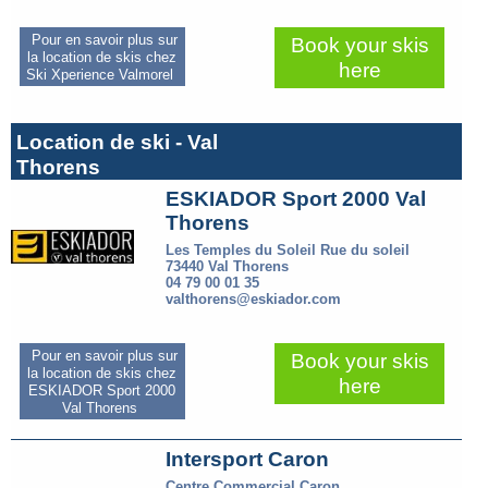
Pour en savoir plus sur
Book your skis
la location de skis chez
here
Ski Xperience Valmorel
Location de ski - Val
Thorens
ESKIADOR Sport 2000 Val
Thorens
Les Temples du Soleil Rue du soleil
73440 Val Thorens
04 79 00 01 35
valthorens@eskiador.com
Pour en savoir plus sur
Book your skis
la location de skis chez
here
ESKIADOR Sport 2000
Val Thorens
Intersport Caron
Centre Commercial Caron