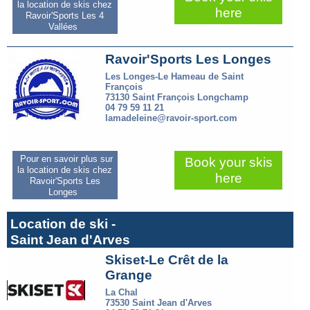
la location de skis chez
here
Ravoir'Sports Les 4
Vallées
Ravoir'Sports Les Longes
Les Longes-Le Hameau de Saint
François
73130 Saint François Longchamp
04 79 59 11 21
lamadeleine@ravoir-sport.com
Pour en savoir plus sur
Book your skis
la location de skis chez
here
Ravoir'Sports Les
Longes
Location de ski -
Saint Jean d'Arves
Skiset-Le Crêt de la
Grange
La Chal
73530 Saint Jean d'Arves