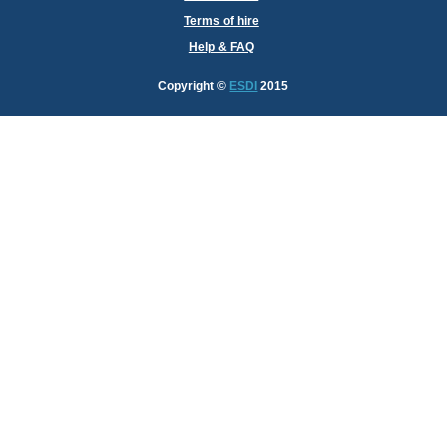
Terms of hire
Help & FAQ
Copyright
©
ESDI
2015