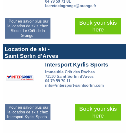
04 79 59 71 81
lecretdelagrange@orange.fr
Pour en savoir plus sur
Book your skis
la location de skis chez
here
Skiset-Le Crêt de la
Grange
Location de ski -
Saint Sorlin d'Arves
Intersport Kyrlis Sports
Immeuble Crêt des Roches
73530 Saint Sorlin d'Arves
04 79 59 70 11
info@intersport-saintsorlin.com
Pour en savoir plus sur
Book your skis
la location de skis chez
here
Intersport Kyrlis Sports