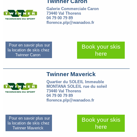
Twinner Caron
Galerie Commerciale Caron
73440 Val Thorens
04 79 00 79 89
florence.plp@wanadoo.fr
Pour en savoir plus sur
Book your skis
la location de skis chez
here
Twinner Caron
Twinner Maverick
Quartier du SOLEIL Immeuble
MONTANA SOLEIL rue du soleil
73440 Val Thorens
04 79 00 79 89
florence.plp@wanadoo.fr
Pour en savoir plus sur
Book your skis
la location de skis chez
here
Twinner Maverick