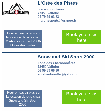
L'Orée des Pistes
place chouillères
73450 Valloire
04 79 59 03 23
martinssports@orange.fr
Pour en savoir plus sur
Book your skis
la location de skis chez
here
Martin Sport-Sport 2000-
L'Orée des Pistes
Snow and Ski Sport 2000
Zone des Charbonnières
73450 Valloire
06 99 89 66 60
aurelienbouillet@yahoo.fr
Pour en savoir plus sur
Book your skis
la location de skis chez
here
Snow and Ski Sport
2000