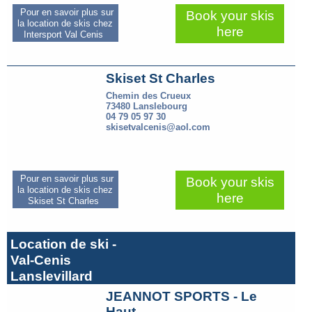
Pour en savoir plus sur
Book your skis
la location de skis chez
here
Intersport Val Cenis
Skiset St Charles
Chemin des Crueux
73480 Lanslebourg
04 79 05 97 30
skisetvalcenis@aol.com
Pour en savoir plus sur
Book your skis
la location de skis chez
here
Skiset St Charles
Location de ski -
Val-Cenis
Lanslevillard
JEANNOT SPORTS - Le
Haut