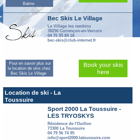
Balme
Bec Skis Le Village
Le Village les rambins
38250 Corrençon-en-Vercors
04 76 95 84 18
bec-skis@club-internet.fr
Pour en savoir plus sur
Book your skis
la location de skis chez
here
Bec Skis Le Village
Location de ski - La
Toussuire
Sport 2000 La Toussuire -
LES TRYOSKYS
Résidence de l'Ouillon
73300 La Toussuire
04 79 56 74 95
info@sport2000-latoussuire.com