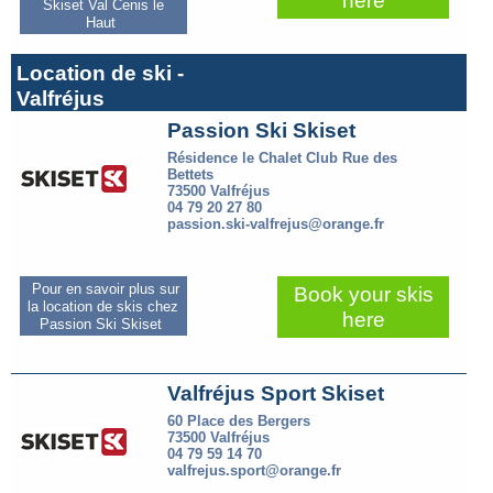
here
Skiset Val Cenis le
Haut
Location de ski -
Valfréjus
Passion Ski Skiset
Résidence le Chalet Club Rue des
Bettets
73500 Valfréjus
04 79 20 27 80
passion.ski-valfrejus@orange.fr
Pour en savoir plus sur
Book your skis
la location de skis chez
here
Passion Ski Skiset
Valfréjus Sport Skiset
60 Place des Bergers
73500 Valfréjus
04 79 59 14 70
valfrejus.sport@orange.fr