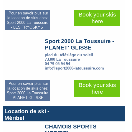
Pour en savoir plus sur
Book your skis
la location de skis chez
here
Sport 2000 La Toussuire
- LES TRYOSKYS
Sport 2000 La Toussuire -
PLANET' GLISSE
pied du télésiège du soleil
73300 La Toussuire
04 79 05 94 54
info@sport2000-latoussuire.com
Pour en savoir plus sur
Book your skis
la location de skis chez
here
Sport 2000 La Toussuire
- PLANET' GLISSE
Location de ski -
Méribel
CHAMOIS SPORTS