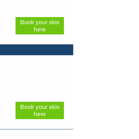
Book your skis
here
Book your skis
here