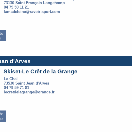
73130 Saint François Longchamp
04 79 59 11 21
lamadeleine@ravoir-sport.com
 de
s
Jean d'Arves
Skiset-Le Crêt de la Grange
La Chal
73530 Saint Jean d'Arves
04 79 59 71 81
lecretdelagrange@orange.fr
 de
ge