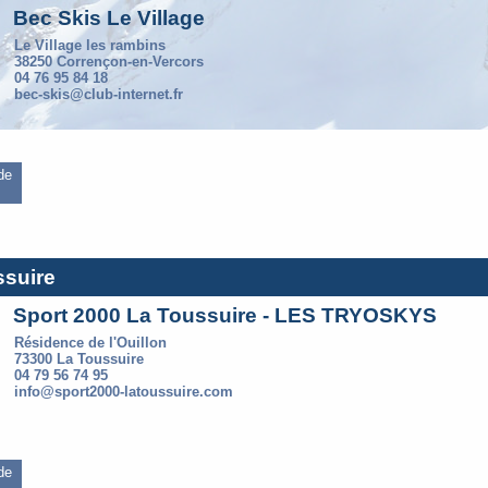
Bec Skis Le Village
Le Village les rambins
38250 Corrençon-en-Vercors
04 76 95 84 18
bec-skis@club-internet.fr
 de
ssuire
Sport 2000 La Toussuire - LES TRYOSKYS
Résidence de l'Ouillon
73300 La Toussuire
04 79 56 74 95
info@sport2000-latoussuire.com
 de