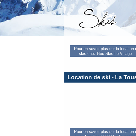
Pour en savoir plus sur la location
skis chez Bec Skis Le Village
Location de ski - La Tou
Pour en savoir plus sur la location