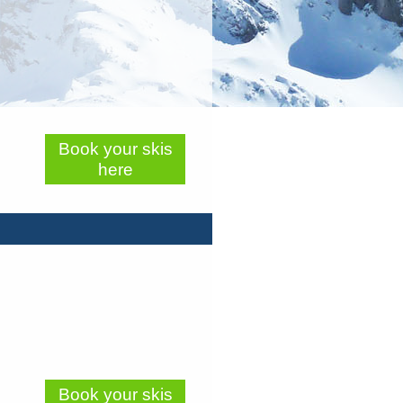
Book your skis
here
Book your skis