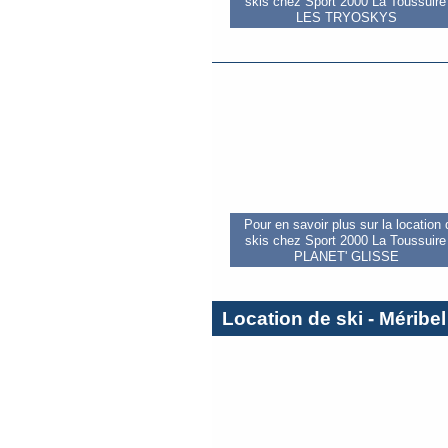
skis chez Sport 2000 La Toussuire 
LES TRYOSKYS
Pour en savoir plus sur la location
skis chez Sport 2000 La Toussuire 
PLANET' GLISSE
Location de ski - Méribel