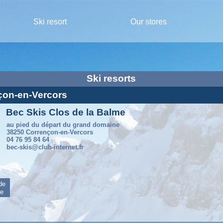
Ski resort
Our stores
Ski resorts
nçon-en-Vercors
Bec Skis Clos de la Balme
au pied du départ du grand domaine
38250 Corrençon-en-Vercors
04 76 95 84 64
bec-skis@club-internet.fr
 de
me