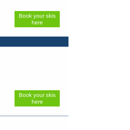
Book your skis
here
Book your skis
here