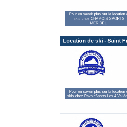
Pour en savoir plus sur la location
skis chez CHAMOIS SPORTS
MERIBEL
Location de ski - Saint
Pour en savoir plus sur la location
skis chez Ravoir'Sports Les 4 Vallé