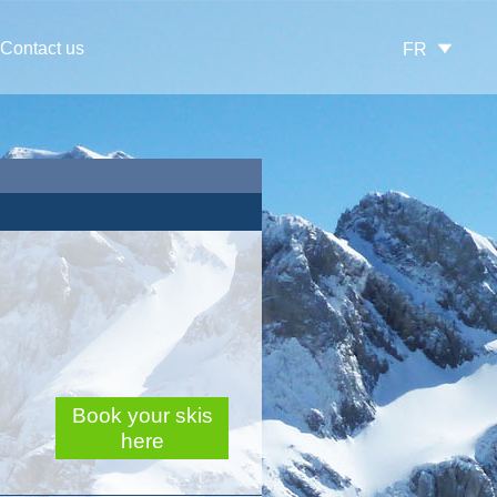
Contact us
FR
Book your skis
here