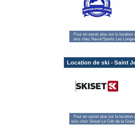
Pour en savoir plus sur la location
skis chez Ravoir'Sports Les Longe
Location de ski - Saint 
Pour en savoir plus sur la location
skis chez Skiset-Le Crêt de la Gran