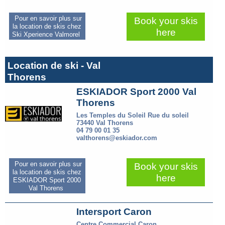
Pour en savoir plus sur
Book your skis
la location de skis chez
here
Ski Xperience Valmorel
Location de ski - Val
Thorens
ESKIADOR Sport 2000 Val
Thorens
Les Temples du Soleil Rue du soleil
73440 Val Thorens
04 79 00 01 35
valthorens@eskiador.com
Pour en savoir plus sur
Book your skis
la location de skis chez
here
ESKIADOR Sport 2000
Val Thorens
Intersport Caron
Centre Commercial Caron