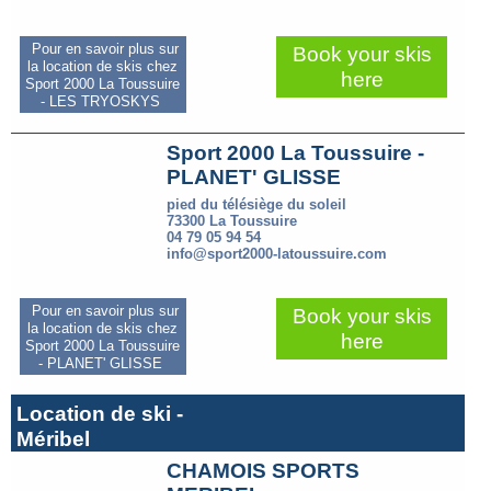
Pour en savoir plus sur
Book your skis
la location de skis chez
here
Sport 2000 La Toussuire
- LES TRYOSKYS
Sport 2000 La Toussuire -
PLANET' GLISSE
pied du télésiège du soleil
73300 La Toussuire
04 79 05 94 54
info@sport2000-latoussuire.com
Pour en savoir plus sur
Book your skis
la location de skis chez
here
Sport 2000 La Toussuire
- PLANET' GLISSE
Location de ski -
Méribel
CHAMOIS SPORTS