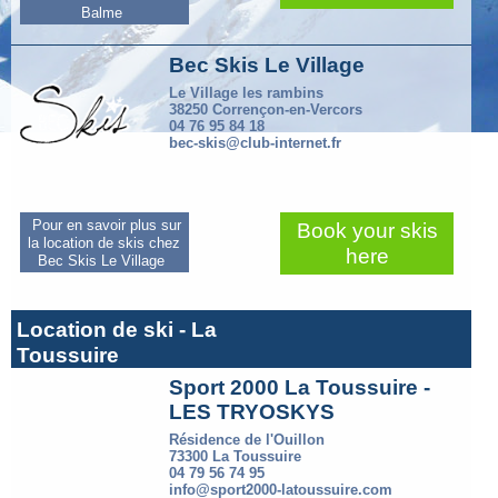
Balme
Bec Skis Le Village
Le Village les rambins
38250 Corrençon-en-Vercors
04 76 95 84 18
bec-skis@club-internet.fr
Pour en savoir plus sur
Book your skis
la location de skis chez
here
Bec Skis Le Village
Location de ski - La
Toussuire
Sport 2000 La Toussuire -
LES TRYOSKYS
Résidence de l'Ouillon
73300 La Toussuire
04 79 56 74 95
info@sport2000-latoussuire.com