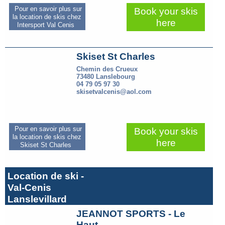
Pour en savoir plus sur
Book your skis
la location de skis chez
here
Intersport Val Cenis
Skiset St Charles
Chemin des Crueux
73480 Lanslebourg
04 79 05 97 30
skisetvalcenis@aol.com
Pour en savoir plus sur
Book your skis
la location de skis chez
here
Skiset St Charles
Location de ski -
Val-Cenis
Lanslevillard
JEANNOT SPORTS - Le
Haut