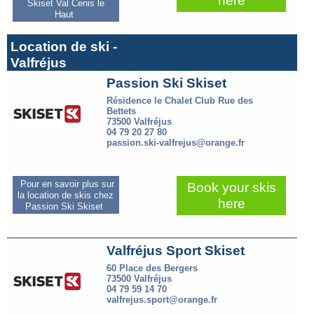
here
Skiset Val Cenis le
Haut
Location de ski -
Valfréjus
Passion Ski Skiset
Résidence le Chalet Club Rue des
Bettets
73500 Valfréjus
04 79 20 27 80
passion.ski-valfrejus@orange.fr
Pour en savoir plus sur
Book your skis
la location de skis chez
here
Passion Ski Skiset
Valfréjus Sport Skiset
60 Place des Bergers
73500 Valfréjus
04 79 59 14 70
valfrejus.sport@orange.fr