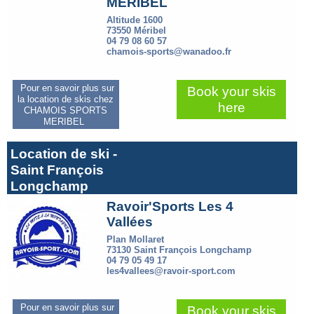
MERIBEL
Altitude 1600
73550 Méribel
04 79 08 60 57
chamois-sports@wanadoo.fr
Pour en savoir plus sur
Book your skis
la location de skis chez
here
CHAMOIS SPORTS
MERIBEL
Location de ski -
Saint François
Longchamp
Ravoir'Sports Les 4
Vallées
Plan Mollaret
73130 Saint François Longchamp
04 79 05 49 17
les4vallees@ravoir-sport.com
Pour en savoir plus sur
Book your skis