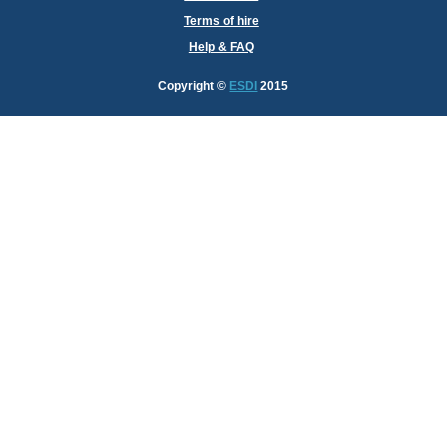
Terms of hire
Help & FAQ
Copyright
©
ESDI
2015