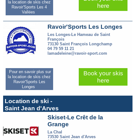
la location de skis chez
here
Ravoir'Sports Les 4
Vallées
Ravoir'Sports Les Longes
Les Longes-Le Hameau de Saint
François
73130 Saint François Longchamp
04 79 59 11 21
lamadeleine@ravoir-sport.com
Pour en savoir plus sur
Book your skis
la location de skis chez
here
Ravoir'Sports Les
Longes
Location de ski -
Saint Jean d'Arves
Skiset-Le Crêt de la
Grange
La Chal
73530 Saint Jean d'Arves