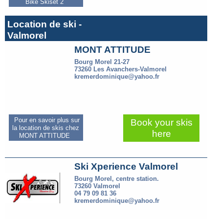
Bike Skiset 2
Location de ski -
Valmorel
MONT ATTITUDE
Bourg Morel 21-27
73260 Les Avanchers-Valmorel
kremerdominique@yahoo.fr
Pour en savoir plus sur
Book your skis
la location de skis chez
here
MONT ATTITUDE
Ski Xperience Valmorel
Bourg Morel, centre station.
73260 Valmorel
04 79 09 81 36
kremerdominique@yahoo.fr