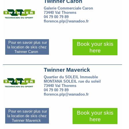
Twinner Caron
Galerie Commerciale Caron
73440 Val Thorens
04 79 00 79 89
florence.plp@wanadoo.fr
Pour en savoir plus sur
Book your skis
la location de skis chez
here
Twinner Caron
Twinner Maverick
Quartier du SOLEIL Immeuble
MONTANA SOLEIL rue du soleil
73440 Val Thorens
04 79 00 79 89
florence.plp@wanadoo.fr
Pour en savoir plus sur
Book your skis
la location de skis chez
here
Twinner Maverick