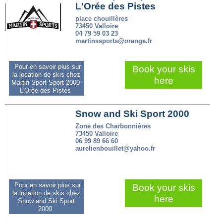
L'Orée des Pistes
place chouillères
73450 Valloire
04 79 59 03 23
martinssports@orange.fr
Pour en savoir plus sur
Book your skis
la location de skis chez
here
Martin Sport-Sport 2000-
L'Orée des Pistes
Snow and Ski Sport 2000
Zone des Charbonnières
73450 Valloire
06 99 89 66 60
aurelienbouillet@yahoo.fr
Pour en savoir plus sur
Book your skis
la location de skis chez
here
Snow and Ski Sport
2000