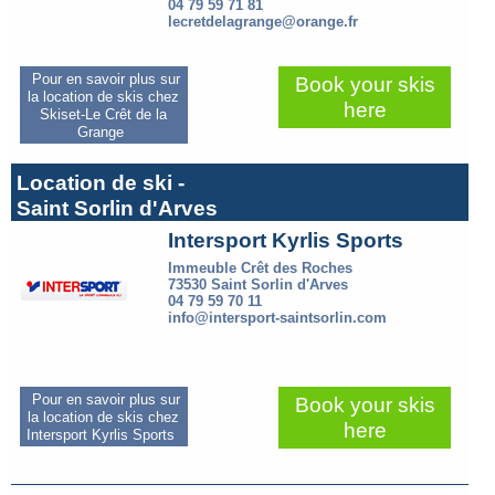
04 79 59 71 81
lecretdelagrange@orange.fr
Pour en savoir plus sur
Book your skis
la location de skis chez
here
Skiset-Le Crêt de la
Grange
Location de ski -
Saint Sorlin d'Arves
Intersport Kyrlis Sports
Immeuble Crêt des Roches
73530 Saint Sorlin d'Arves
04 79 59 70 11
info@intersport-saintsorlin.com
Pour en savoir plus sur
Book your skis
la location de skis chez
here
Intersport Kyrlis Sports