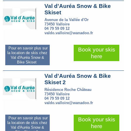
Val d'Auréa Snow & Bike
Skiset
Avenue de la Vallée d'Or
73450 Valloire
04 79 59 09 12
valdo.valloire@wanadoo.fr
Pour en savoir plus sur
Book your skis
la location de skis chez
here
Val d'Auréa Snow &
Bike Skiset
Val d'Auréa Snow & Bike
Skiset 2
Résidence Roche Château
73450 Valloire
04 79 59 09 12
valdo.valloire@wanadoo.fr
Pour en savoir plus sur
Book your skis
la location de skis chez
here
Val d'Auréa Snow &