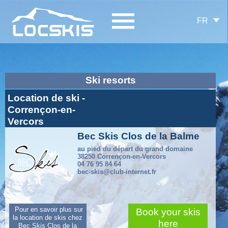
FR
Ski resorts
Location de ski -
Corrençon-en-
Vercors
Bec Skis Clos de la Balme
au pied du départ du grand domaine
38250 Corrençon-en-Vercors
04 76 95 84 64
bec-skis@club-internet.fr
Pour en savoir plus sur
Book your skis
la location de skis chez
here
Bec Skis Clos de la