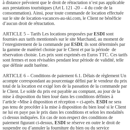
à distance prévoient que le droit de rétractation n’est pas applicable
aux prestations touristiques (Art L 121 -20 – 4 du code de la
consommation). Ainsi, pour toute commande de location effectuée
sur le site de location-vacances-au-ski.com, le Client ne bénéficie
d’aucun droit de rétractation.
ARTICLE 5 – Tarifs Les locations proposées par
ESDI
sont
fournies aux tarifs mentionnés sur le site Marchand, au moment de
l’enregistrement de la commande par
ESDI
; ils sont déterminés par
la gamme de matériel choisie par le Client et par la période de
réservation choisie. Les prix sont exprimés en Euros TTC. Ces tarifs
sont fermes et non révisables pendant leur période de validité, telle
que définie audit barème.
ARTICLE 6 – Conditions de paiement 6.1. Délais de règlement Un
acompte correspondant au pourcentage défini par le vendeur du prix
total de la location est exigé lors de la passation de la commande par
le Client. Le solde du prix est payable au comptant, au jour de la
mise à disposition du bien loué dans les conditions définies à
l’article «Mise à disposition et réception » ci-après.
ESDI
ne sera
pas tenu de procéder à la mise à disposition du bien loué si le Client
ne lui en paye pas le prix dans les conditions et selon les modalités
ci-dessus indiquées. En cas de non-respect des conditions de
paiement figurant ci-dessus,
ESDI
se réserve en outre le droit de
suspendre ou d’annuler la fourniture du bien ou du service