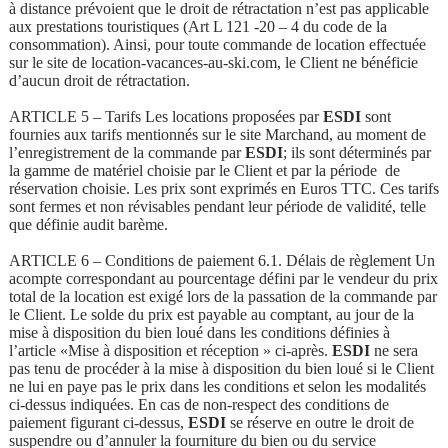
à distance prévoient que le droit de rétractation n’est pas applicable
aux prestations touristiques (Art L 121 -20 – 4 du code de la
consommation). Ainsi, pour toute commande de location effectuée
sur le site de location-vacances-au-ski.com, le Client ne bénéficie
d’aucun droit de rétractation.
ARTICLE 5 – Tarifs Les locations proposées par
ESDI
sont
fournies aux tarifs mentionnés sur le site Marchand, au moment de
l’enregistrement de la commande par
ESDI
; ils sont déterminés par
la gamme de matériel choisie par le Client et par la période de
réservation choisie. Les prix sont exprimés en Euros TTC. Ces tarifs
sont fermes et non révisables pendant leur période de validité, telle
que définie audit barème.
ARTICLE 6 – Conditions de paiement 6.1. Délais de règlement Un
acompte correspondant au pourcentage défini par le vendeur du prix
total de la location est exigé lors de la passation de la commande par
le Client. Le solde du prix est payable au comptant, au jour de la
mise à disposition du bien loué dans les conditions définies à
l’article «Mise à disposition et réception » ci-après.
ESDI
ne sera
pas tenu de procéder à la mise à disposition du bien loué si le Client
ne lui en paye pas le prix dans les conditions et selon les modalités
ci-dessus indiquées. En cas de non-respect des conditions de
paiement figurant ci-dessus,
ESDI
se réserve en outre le droit de
suspendre ou d’annuler la fourniture du bien ou du service