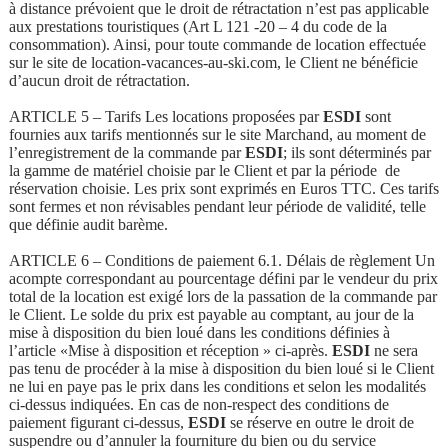
à distance prévoient que le droit de rétractation n’est pas applicable
aux prestations touristiques (Art L 121 -20 – 4 du code de la
consommation). Ainsi, pour toute commande de location effectuée
sur le site de location-vacances-au-ski.com, le Client ne bénéficie
d’aucun droit de rétractation.
ARTICLE 5 – Tarifs Les locations proposées par
ESDI
sont
fournies aux tarifs mentionnés sur le site Marchand, au moment de
l’enregistrement de la commande par
ESDI
; ils sont déterminés par
la gamme de matériel choisie par le Client et par la période de
réservation choisie. Les prix sont exprimés en Euros TTC. Ces tarifs
sont fermes et non révisables pendant leur période de validité, telle
que définie audit barème.
ARTICLE 6 – Conditions de paiement 6.1. Délais de règlement Un
acompte correspondant au pourcentage défini par le vendeur du prix
total de la location est exigé lors de la passation de la commande par
le Client. Le solde du prix est payable au comptant, au jour de la
mise à disposition du bien loué dans les conditions définies à
l’article «Mise à disposition et réception » ci-après.
ESDI
ne sera
pas tenu de procéder à la mise à disposition du bien loué si le Client
ne lui en paye pas le prix dans les conditions et selon les modalités
ci-dessus indiquées. En cas de non-respect des conditions de
paiement figurant ci-dessus,
ESDI
se réserve en outre le droit de
suspendre ou d’annuler la fourniture du bien ou du service