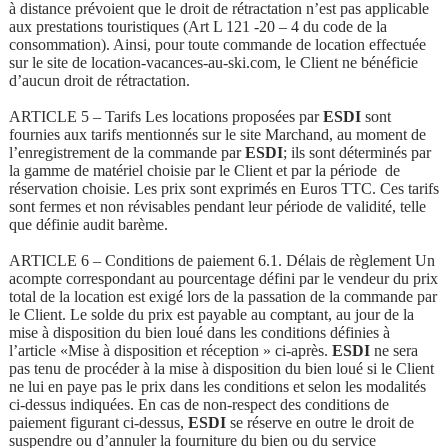
à distance prévoient que le droit de rétractation n’est pas applicable
aux prestations touristiques (Art L 121 -20 – 4 du code de la
consommation). Ainsi, pour toute commande de location effectuée
sur le site de location-vacances-au-ski.com, le Client ne bénéficie
d’aucun droit de rétractation.
ARTICLE 5 – Tarifs Les locations proposées par
ESDI
sont
fournies aux tarifs mentionnés sur le site Marchand, au moment de
l’enregistrement de la commande par
ESDI
; ils sont déterminés par
la gamme de matériel choisie par le Client et par la période de
réservation choisie. Les prix sont exprimés en Euros TTC. Ces tarifs
sont fermes et non révisables pendant leur période de validité, telle
que définie audit barème.
ARTICLE 6 – Conditions de paiement 6.1. Délais de règlement Un
acompte correspondant au pourcentage défini par le vendeur du prix
total de la location est exigé lors de la passation de la commande par
le Client. Le solde du prix est payable au comptant, au jour de la
mise à disposition du bien loué dans les conditions définies à
l’article «Mise à disposition et réception » ci-après.
ESDI
ne sera
pas tenu de procéder à la mise à disposition du bien loué si le Client
ne lui en paye pas le prix dans les conditions et selon les modalités
ci-dessus indiquées. En cas de non-respect des conditions de
paiement figurant ci-dessus,
ESDI
se réserve en outre le droit de
suspendre ou d’annuler la fourniture du bien ou du service