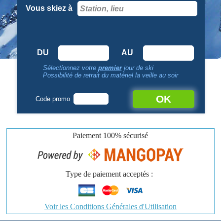
Vous skiez à
DU
AU
Sélectionnez votre
premier
jour de ski
Possibilité de retrait du matériel la veille au soir
OK
Code promo
Paiement
100% sécurisé
Type de paiement acceptés :
Voir les Conditions Générales d'Utilisation